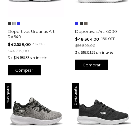
Deportivas Urbanas Art.
Deportivas Art. 6000
RA640
$48.364,00
-
15
%
OFF
$42.559,00
-
5
%
OFF
$56.899,00
$44.799,00
3
x
$16.121,33
sin interés
3
x
$14.186,33
sin interés
Comprar
Comprar
Envío gratis
Envío gratis