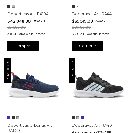
+1
Deportivas Art. RA104
Deportivas Art. RA44
$42.048,00
-
18
%
OFF
$39.519,00
-
20
%
OFF
$51.299,00
$49.199,00
3
x
$14.016,00
sin interés
3
x
$13.173,00
sin interés
Comprar
Comprar
Envío gratis
Envío gratis
Deportivas Urbanas Art.
Deportivas Art. RA40
RA650
$44.799,00
-
20
%
OFF