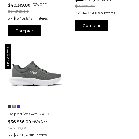
$40.319,00
-
10
%
OFF
$55.999,00
$44.749,00
3
x
$14.933,00
sin interés
3
x
$13.439,67
sin interés
Comprar
Comprar
Envío gratis
Deportivas Art. RA110
$36.956,00
-
20
%
OFF
$46.199,00
3
x
$12.318,67
sin interés